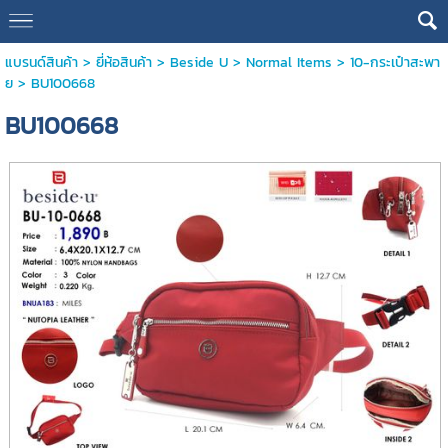
แบรนด์สินค้า
>
ยี่ห้อสินค้า
>
Beside U
>
Normal Items
>
10-กระเป๋าสะพา
ย
> BU100668
BU100668