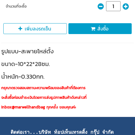
จำนวนที่จะซื้อ
เพิ่มลงรถเข็น
สั่งซื้อ
รูปแบบ-สะพายไหล่ตั้ง
ขนาด-10*22*28ซม.
น้ำหนัก-0.330กก.
กรุณาตรวจสอบสถานะความพร้อมของสินค้าที่ต้องการ
จะสั่งซื้อก่อนชำระเงินโดยการส่งรูปภาพสินค้าดังกล่าวที่
Inbox:@marwellhandbag ทุกครั้ง ขอบคุณค่ะ
ติดต่อเรา...บริษัท ท้อปเท็นเทรดดิ้ง กรุ๊ป จำกัด 