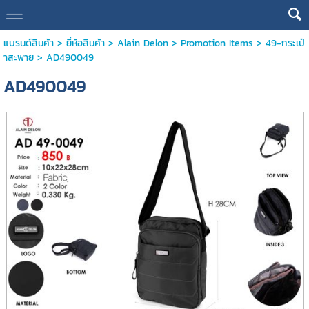
แบรนด์สินค้า
>
ยี่ห้อสินค้า
>
Alain Delon
>
Promotion Items
>
49-กระเป๋
าสะพาย
> AD490049
AD490049